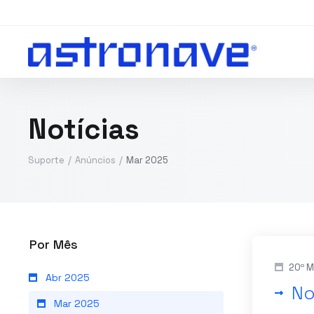
Notícias
Suporte
Anúncios
Mar 2025
Por Mês
20º M
Abr 2025
No
Mar 2025